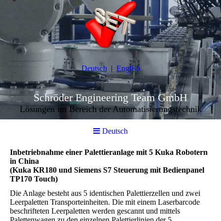
Deutsch
English
Schröder Engineering Team GmbH
Lösungen im Bereich der Automatisierungstechnik
Deutsch
Inbetriebnahme einer Palettieranlage mit 5 Kuka Robotern
in China
(Kuka KR180 und Siemens S7 Steuerung mit Bedienpanel
TP170 Touch)
Die Anlage besteht aus 5 identischen Palettierzellen und zwei
Leerpaletten Transporteinheiten. Die mit einem Laserbarcode
beschrifteten Leerpaletten werden gescannt und mittels
Palettenwagen zu den einzelnen Palettierlinien der 5