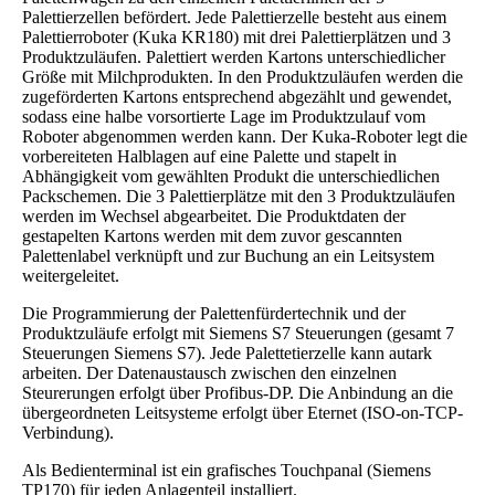
Palettierzellen befördert. Jede Palettierzelle besteht aus einem
Palettierroboter (Kuka KR180) mit drei Palettierplätzen und 3
Produktzuläufen. Palettiert werden Kartons unterschiedlicher
Größe mit Milchprodukten. In den Produktzuläufen werden die
zugeförderten Kartons entsprechend abgezählt und gewendet,
sodass eine halbe vorsortierte Lage im Produktzulauf vom
Roboter abgenommen werden kann. Der Kuka-Roboter legt die
vorbereiteten Halblagen auf eine Palette und stapelt in
Abhängigkeit vom gewählten Produkt die unterschiedlichen
Packschemen. Die 3 Palettierplätze mit den 3 Produktzuläufen
werden im Wechsel abgearbeitet. Die Produktdaten der
gestapelten Kartons werden mit dem zuvor gescannten
Palettenlabel verknüpft und zur Buchung an ein Leitsystem
weitergeleitet.
Die Programmierung der Palettenfürdertechnik und der
Produktzuläufe erfolgt mit Siemens S7 Steuerungen (gesamt 7
Steuerungen Siemens S7). Jede Palettetierzelle kann autark
arbeiten. Der Datenaustausch zwischen den einzelnen
Steurerungen erfolgt über Profibus-DP. Die Anbindung an die
übergeordneten Leitsysteme erfolgt über Eternet (ISO-on-TCP-
Verbindung).
Als Bedienterminal ist ein grafisches Touchpanal (Siemens
TP170) für jeden Anlagenteil installiert.